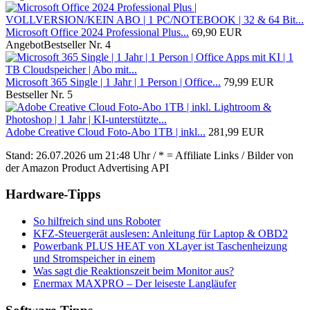
Microsoft Office 2024 Professional Plus...
69,90 EUR
Angebot
Bestseller Nr. 4
Microsoft 365 Single | 1 Jahr | 1 Person | Office...
79,99 EUR
Bestseller Nr. 5
Adobe Creative Cloud Foto-Abo 1TB | inkl...
281,99 EUR
Stand: 26.07.2026 um 21:48 Uhr / * = Affiliate Links / Bilder von
der Amazon Product Advertising API
Hardware-Tipps
So hilfreich sind uns Roboter
KFZ-Steuergerät auslesen: Anleitung für Laptop & OBD2
Powerbank PLUS HEAT von XLayer ist Taschenheizung
und Stromspeicher in einem
Was sagt die Reaktionszeit beim Monitor aus?
Enermax MAXPRO – Der leiseste Langläufer