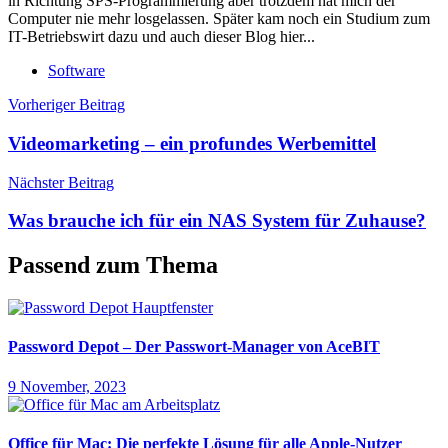
in Richtung SPS-Programmierung aber trotzdem hat mich der
Computer nie mehr losgelassen. Später kam noch ein Studium zum
IT-Betriebswirt dazu und auch dieser Blog hier...
Software
Beitragsnavigation
Vorheriger Beitrag
Videomarketing – ein profundes Werbemittel
Nächster Beitrag
Was brauche ich für ein NAS System für Zuhause?
Passend zum Thema
Password Depot – Der Passwort-Manager von AceBIT
9 November, 2023
Office für Mac: Die perfekte Lösung für alle Apple-Nutzer