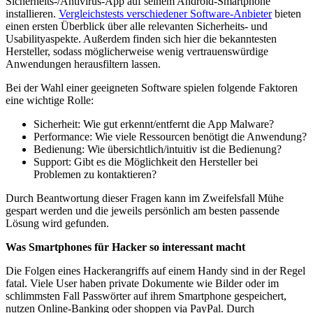
Sicherheits-/Antivirus-App auf seinem Android-Smartphone
installieren.
Vergleichstests verschiedener Software-Anbieter
bieten
einen ersten Überblick über alle relevanten Sicherheits- und
Usabilityaspekte. Außerdem finden sich hier die bekanntesten
Hersteller, sodass möglicherweise wenig vertrauenswürdige
Anwendungen herausfiltern lassen.
Bei der Wahl einer geeigneten Software spielen folgende Faktoren
eine wichtige Rolle:
Sicherheit: Wie gut erkennt/entfernt die App Malware?
Performance: Wie viele Ressourcen benötigt die Anwendung?
Bedienung: Wie übersichtlich/intuitiv ist die Bedienung?
Support: Gibt es die Möglichkeit den Hersteller bei
Problemen zu kontaktieren?
Durch Beantwortung dieser Fragen kann im Zweifelsfall Mühe
gespart werden und die jeweils persönlich am besten passende
Lösung wird gefunden.
Was Smartphones für Hacker so interessant macht
Die Folgen eines Hackerangriffs auf einem Handy sind in der Regel
fatal. Viele User haben private Dokumente wie Bilder oder im
schlimmsten Fall Passwörter auf ihrem Smartphone gespeichert,
nutzen Online-Banking oder shoppen via PayPal. Durch