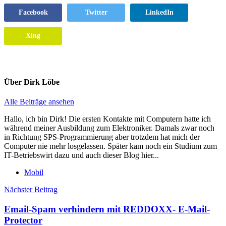
Facebook
Twitter
LinkedIn
Xing
Über
Dirk Löbe
Alle Beiträge ansehen
Hallo, ich bin Dirk! Die ersten Kontakte mit Computern hatte ich
während meiner Ausbildung zum Elektroniker. Damals zwar noch
in Richtung SPS-Programmierung aber trotzdem hat mich der
Computer nie mehr losgelassen. Später kam noch ein Studium zum
IT-Betriebswirt dazu und auch dieser Blog hier...
Mobil
Beitragsnavigation
Nächster Beitrag
Email-Spam verhindern mit REDDOXX- E-Mail-
Protector