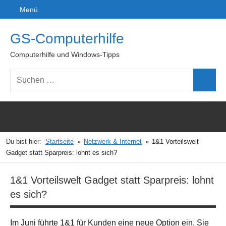
Zum
Menü
linkedin
Twitter
rss
xin
Inhalt
springen
GS-Computerhilfe
Computerhilfe und Windows-Tipps
Suchen
Suchen
nach:
Du bist hier:
Startseite
Netzwerk & Internet
1&1 Vorteilswelt
Gadget statt Sparpreis: lohnt es sich?
1&1 Vorteilswelt Gadget statt Sparpreis: lohnt
es sich?
Im Juni führte 1&1 für Kunden eine neue Option ein. Sie