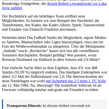
Bundesliga-Torjägerliste, die
derzeit Robert Lewandowski vor Luka
Jovic anführt
.
Der Rechtsklick auf ein beliebiges Team eröffnet neue
Möglichkeiten. So können wir zum Beispiel den Steckbrief, die
Transferdaten, den Kader, das Kader-Album, Spiele, Saisonverlauf
und Einsätze von Eintracht Frankfurt anschauen.
Weiterhin bietet Das Fußball Studio die Möglichkeit, eigene Medien
zu Spielern, Mannschaften oder Ligen hinzuzufügen, etwa um ein
Foto der Wettbewerbstrophäe zu integrieren. Über die Menüpunkte
„Statistik“ sowie „Recherche“ lassen sich fast alle vorstellbaren
Szenarien durchspielen. Beispiel gefällig? Was passiert, wenn
Borussia Dortmund zur Halbzeit in allen Saisons mit 2:0 führte?
Eine einfache Suche führt zu dem Ergebnis, dass 431 von 468
Spielen (92,09 %) siegreich endeten. Das häufigste Endergebnis war
dabei 112 Mal der Halbzeitstand von 2:0. Die überraschendste der
neun Niederlagen war wohl
mit Sicherheit das 2:5 beim 1. FC Köln
am 12. Mai 1984. Na, überzeugt? Die kostenlose Software ist als
Freeware vollständig nutzbar und gratis mit Freunden zu teilen.
Transparenz-Hinweis:
In diesem Artikel verwende ich