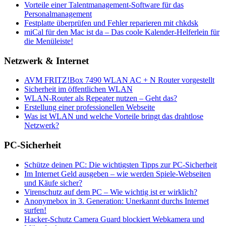
Vorteile einer Talentmanagement-Software für das
Personalmanagement
Festplatte überprüfen und Fehler reparieren mit chkdsk
miCal für den Mac ist da – Das coole Kalender-Helferlein für
die Menüleiste!
Netzwerk & Internet
AVM FRITZ!Box 7490 WLAN AC + N Router vorgestellt
Sicherheit im öffentlichen WLAN
WLAN-Router als Repeater nutzen – Geht das?
Erstellung einer professionellen Webseite
Was ist WLAN und welche Vorteile bringt das drahtlose
Netzwerk?
PC-Sicherheit
Schütze deinen PC: Die wichtigsten Tipps zur PC-Sicherheit
Im Internet Geld ausgeben – wie werden Spiele-Webseiten
und Käufe sicher?
Virenschutz auf dem PC – Wie wichtig ist er wirklich?
Anonymebox in 3. Generation: Unerkannt durchs Internet
surfen!
Hacker-Schutz Camera Guard blockiert Webkamera und